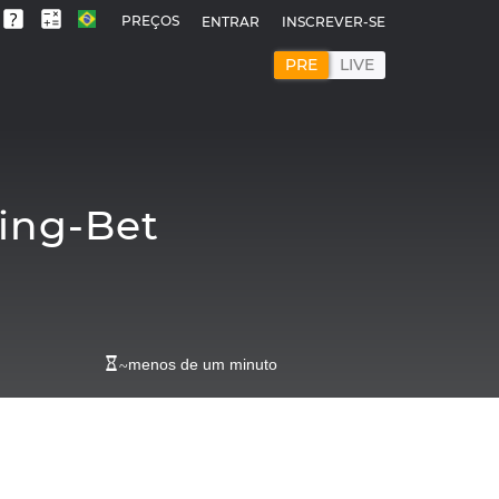
PREÇOS
ENTRAR
INSCREVER-SE
PRE
LIVE
king-Bet
~
menos de um minuto