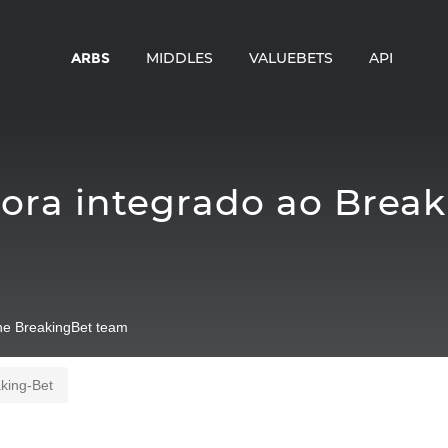
ARBS
MIDDLES
VALUEBETS
API
ora integrado ao Brea
he BreakingBet team
king-Bet