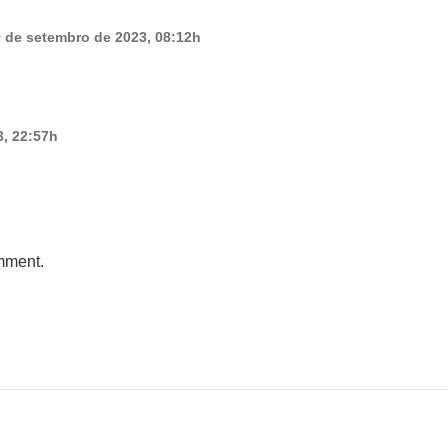
19 de setembro de 2023, 08:12h
, 22:57h
mment.