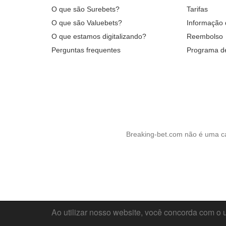
O que são Surebets?
Tarifas
O que são Valuebets?
Informação
O que estamos digitalizando?
Reembolso
Perguntas frequentes
Programa de
Breaking-bet.com não é uma ca
Ao utilizar nosso website, você concorda com o