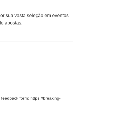
por sua vasta seleção em eventos
de apostas.
 feedback form: https://breaking-