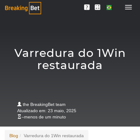
Varredura do 1Win
restaurada
the BreakingBet team
Atualizado em: 23 maio, 2025
~
menos de um minuto
Blog
Varredura do 1Win restaurada