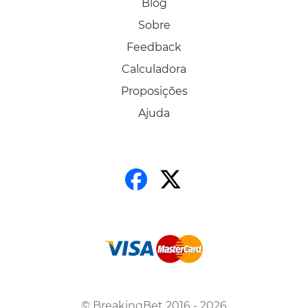
Blog
Sobre
Feedback
Calculadora
Proposições
Ajuda
© BreakingBet 2016 - 2026