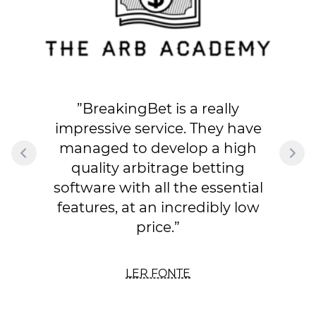
”BreakingBet is a really
impressive service. They have
managed to develop a high
quality arbitrage betting
software with all the essential
features, at an incredibly low
price.”
LER FONTE