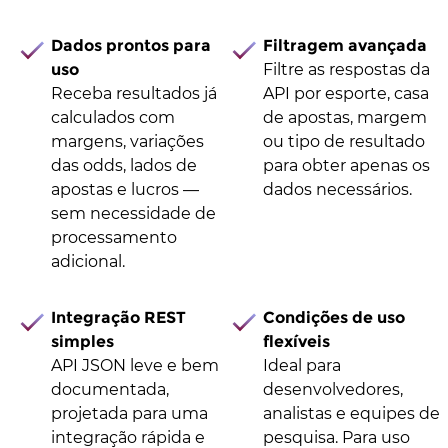
Dados prontos para
Filtragem avançada
uso
Filtre as respostas da
Receba resultados já
API por esporte, casa
calculados com
de apostas, margem
margens, variações
ou tipo de resultado
das odds, lados de
para obter apenas os
apostas e lucros —
dados necessários.
sem necessidade de
processamento
adicional.
Integração REST
Condições de uso
simples
flexíveis
API JSON leve e bem
Ideal para
documentada,
desenvolvedores,
projetada para uma
analistas e equipes de
integração rápida e
pesquisa. Para uso