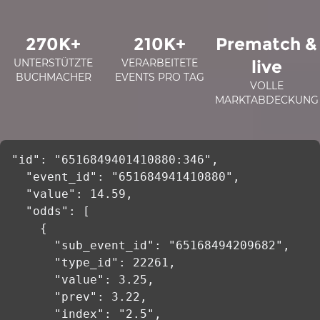
270K+
210K+
Prematch &
UNTERSTÜTZTE
VERARBEITETE
live
BUCHMACHER
EVENTS PRO TAG
VOLLE
MARKTABDECKUNG
"id": "6516849401410880:346",

  "event_id": "651684941410880",

  "value": 14.59,

  "odds": [

    {

      "sub_event_id": "65168494209682",

      "type_id": 22261,

      "value": 3.25,

      "prev": 3.22,

      "index": "2.5",
