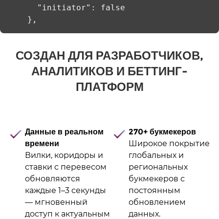
      "initiator": false

    },
СОЗДАН ДЛЯ РАЗРАБОТЧИКОВ,
АНАЛИТИКОВ И БЕТТИНГ-
ПЛАТФОРМ
Данные в реальном
270+ букмекеров
времени
Широкое покрытие
Вилки, коридоры и
глобальных и
ставки с перевесом
региональных
обновляются
букмекеров с
каждые 1–3 секунды
постоянным
— мгновенный
обновлением
доступ к актуальным
данных.