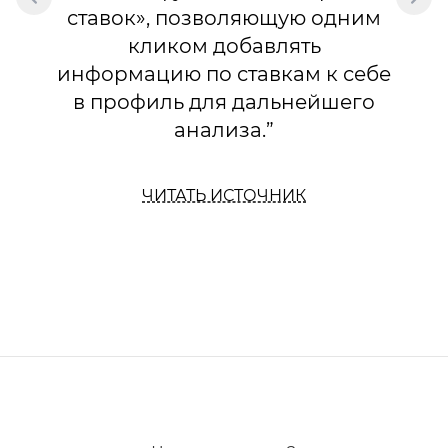
ставок», позволяющую одним
кликом добавлять
информацию по ставкам к себе
в профиль для дальнейшего
анализа.”
ЧИТАТЬ ИСТОЧНИК