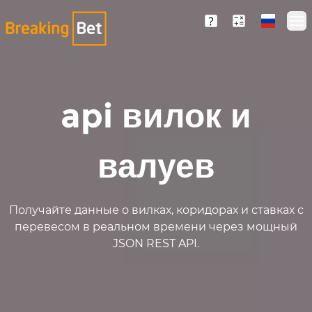
Op
api вилок и
валуев
Получайте данные о вилках, коридорах и ставках с
перевесом в реальном времени через мощный
JSON REST API.