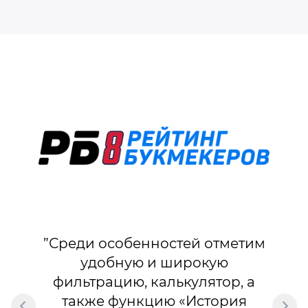
”Среди особенностей отметим
удобную и широкую
фильтрацию, калькулятор, а
также функцию «История