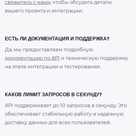
свяжитесь с нами
, чтобы обсудить детали
вашего проекта и интеграции.
ЕСТЬ ЛИ ДОКУМЕНТАЦИЯ И ПОДДЕРЖКА?
Да, мы предоставляем подробную
документацию по API
и техническую поддержку
на этапе интеграции и тестирования.
КАКОВ ЛИМИТ ЗАПРОСОВ В СЕКУНДУ?
API поддерживает до 10 запросов в секунду. Это
обеспечивает стабильную работу и надёжную
доставку данных для всех пользователей.