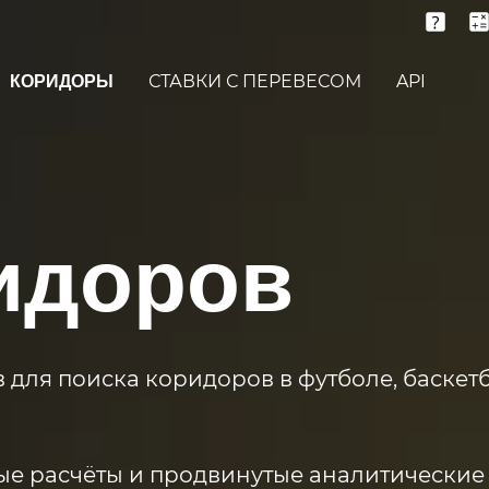
КОРИДОРЫ
СТАВКИ С ПЕРЕВЕСОМ
API
идоров
ля поиска коридоров в футболе, баскетбо
ые расчёты и продвинутые аналитические