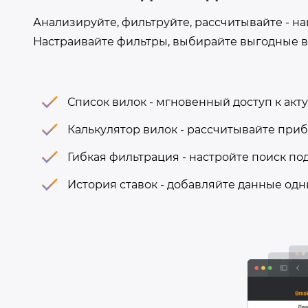
Анализируйте, фильтруйте, рассчитывайте - 
Настраивайте фильтры, выбирайте выгодные ви
Список вилок - мгновенный доступ к ак
Калькулятор вилок - рассчитывайте приб
Гибкая фильтрация - настройте поиск по
История ставок - добавляйте данные од