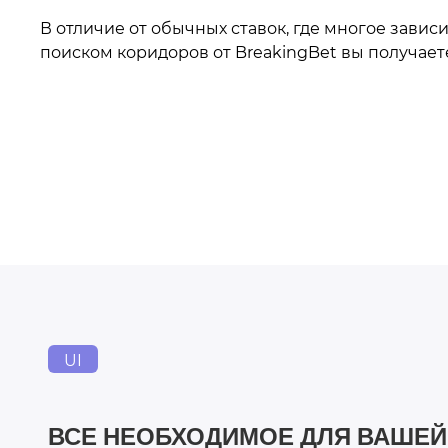
В отличие от обычных ставок, где многое завис
поиском коридоров от BreakingBet вы получает
UI
ВСЕ НЕОБХОДИМОЕ ДЛЯ ВАШЕЙ