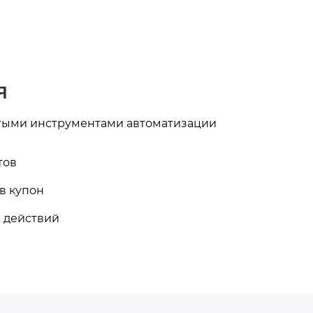
Я
тыми инструментами автоматизации
тов
в купон
и действий