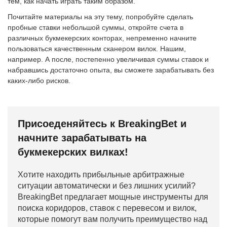
тем, как начать играть таким образом.
Почитайте материалы на эту тему, попробуйте сделать
пробные ставки небольшой суммы, откройте счета в
различных букмекерских конторах, непременно начните
пользоваться качественным сканером вилок. Нашим,
например. А после, постепенно увеличивая суммы ставок и
набравшись достаточно опыта, вы сможете зарабатывать без
каких-либо рисков.
Присоеденяйтесь к BreakingBet и
начните зарабатывать на
букмекерских вилках!
Хотите находить прибыльные арбитражные
ситуации автоматически и без лишних усилий?
BreakingBet предлагает мощные инструменты для
поиска коридоров, ставок с перевесом и вилок,
которые помогут вам получить преимущество над