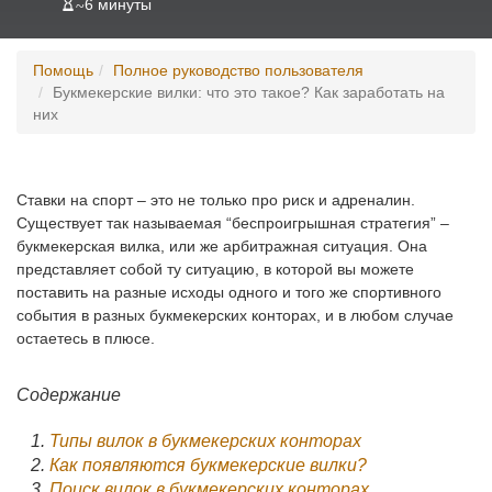
~
6 минуты
Помощь
Полное руководство пользователя
Букмекерские вилки: что это такое? Как заработать на
них
Ставки на спорт – это не только про риск и адреналин.
Существует так называемая “беспроигрышная стратегия” –
букмекерская вилка, или же арбитражная ситуация. Она
представляет собой ту ситуацию, в которой вы можете
поставить на разные исходы одного и того же спортивного
события в разных букмекерских конторах, и в любом случае
остаетесь в плюсе.
Содержание
Типы вилок в букмекерских конторах
Как появляются букмекерские вилки?
Поиск вилок в букмекерских конторах