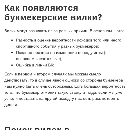
Как появляются
букмекерские вилки?
Вилки могут возникать из-за разных причин. В основном – это:
Разность в оценке вероятности исходов того или иного
спортивного события у разных букмекеров;
Поздняя
реакция на изменения по ходу игры (в
основном касается live);
Ошибка в линии БК;
Если в первом и втором случаях мы можем смело
действовать, то в случае явной ошибки со стороны букмекера
нам нужно быть очень осторожным. Есть большая вероятность
того, что букмекер отменит такую ставку и тогда, если мы уже
успели поставить на другой исход, у нас есть риск потерять
деньги.
Поиск вилок в