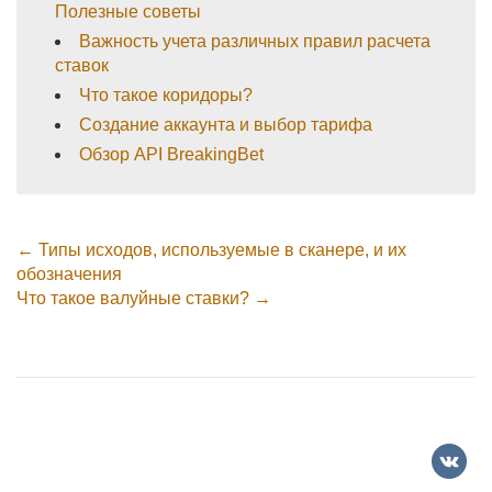
Полезные советы
Важность учета различных правил расчета
ставок
Что такое коридоры?
Создание аккаунта и выбор тарифа
Обзор API BreakingBet
← Типы исходов, используемые в сканере, и их
обозначения
Что такое валуйные ставки? →