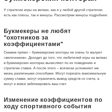
У стратегии игры на вилках, как и у любой другой стратегии,
есть как плюсы, так и минусы. Рассмотрим минусы подробнее:
Букмекеры не любят
“охотников за
коэффициентами”
Скажем прямо – букмекерские конторы не очень то жалуют
«вилочников». Доходит до того, что любителей игры на вилках
в букмекерских конторах вычисляют по их поведению и
стратегии ставок. А после этого – всячески усложняют им
жизнь различными способами. Могут порезать максимальную
сумму ставки, могут ограничить вывод средств со счета, а
могут и вовсе заблокировать ваш счет.
Изменение коэффициентов по
ходу спортивного события