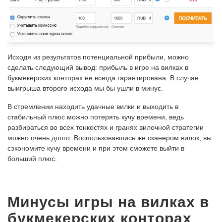
Исходя
из результатов потенциальной прибыли, можно
сделать следующий вывод: прибыль в игре на вилках в
букмекерских конторах не всегда гарантирована. В случае
выигрыша второго исхода мы бы ушли в минус.
В стремлении находить удачные вилки и выходить в
стабильный плюс можно потерять кучу времени, ведь
разбираться во всех тонкостях и гранях вилочной стратегии
можно очень долго. Воспользовавшись же сканером вилок, вы
сэкономите кучу времени и при этом сможете выйти в
больший плюс.
Минусы игры на вилках в
букмекерских конторах