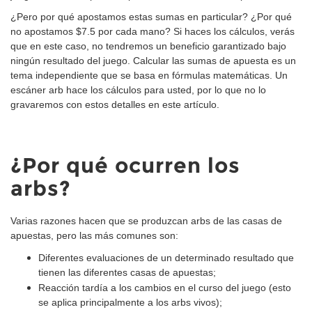
¿Pero por qué apostamos estas sumas en particular? ¿Por qué
no apostamos $7.5 por cada mano? Si haces los cálculos, verás
que en este caso, no tendremos un beneficio garantizado bajo
ningún resultado del juego.
Calcular
las sumas de apuesta es un
tema independiente que se basa en fórmulas matemáticas. Un
escáner arb hace los cálculos para usted, por lo que no lo
gravaremos con estos detalles en este artículo.
¿Por qué ocurren los
arbs?
Varias razones hacen que se produzcan arbs de las casas de
apuestas, pero las más comunes son:
Diferentes evaluaciones de un determinado resultado que
tienen las diferentes casas de apuestas;
Reacción tardía a los cambios en el curso del juego (esto
se aplica principalmente a los arbs vivos);