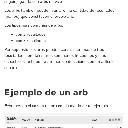
seguir jugando con arbs en vivo.
Los arbs también pueden variar en la cantidad de resultados
(manos) que constituyen el propio arb.
Los tipos más comunes de arbs:
con 2 resultados
con 3 resultados
Por supuesto, los arbs pueden consistir en más de tres
resultados, pero tales arbs son menos frecuentes y más
específicos, así que trataremos de describirlos en un artículo
separa
Ejemplo de un arb
Echemos un vistazo a un arb con la ayuda de un ejemplo: