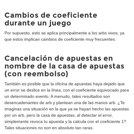
Cambios de coeficiente
durante un juego
Por supuesto, esto se aplica principalmente a los arbs vivos, ya
que estos implican cambios de coeficiente muy frecuentes.
Cancelación de apuestas en
nombre de la casa de apuestas
(con reembolso)
También es posible que la oficina de apuestas haya dejado que
un error se deslice en la línea, con el coeficiente equivocado para
un determinado evento. A menudo, tales resultados son
desencadenantes de arb y plantean una de las manos arb. ¿Te
imaginas una situación en la que ya se hayan hecho las apuestas
por un arb, pero la casa de apuestas, al detectar el error,
simplemente revoca tu apuesta y la calcula con el coeficiente 1?
Tales situaciones no son en absoluto tan raras.