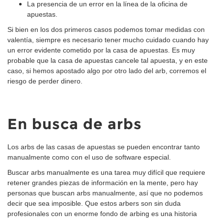
La presencia de un error en la línea de la oficina de
apuestas.
Si bien en los dos primeros casos podemos tomar medidas con
valentía, siempre es necesario tener mucho cuidado cuando hay
un error evidente cometido por la casa de apuestas.
Es
muy
probable que la casa de apuestas cancele tal apuesta, y en este
caso, si hemos apostado algo por otro lado del arb, corremos el
riesgo de perder dinero.
En busca de arbs
Los arbs de las casas de apuestas se pueden encontrar tanto
manualmente como con el uso de software especial.
Buscar arbs manualmente es una tarea muy difícil que requiere
retener grandes piezas de información en la mente, pero hay
personas que buscan arbs manualmente, así que no podemos
decir que sea imposible. Que estos arbers son sin duda
profesionales con un enorme fondo de arbing es una historia