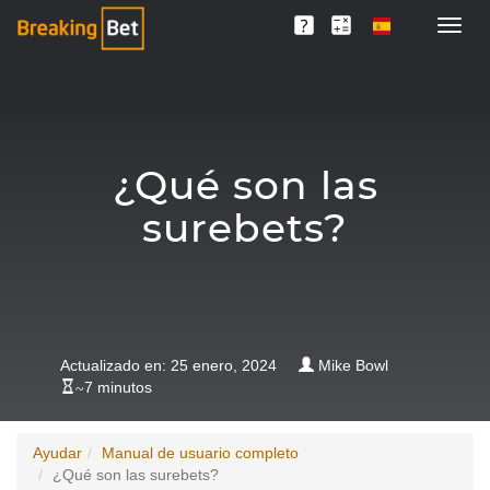
¿Qué son las
surebets?
Actualizado en: 25 enero, 2024
Mike Bowl
~
7 minutos
Ayudar
Manual de usuario completo
¿Qué son las surebets?