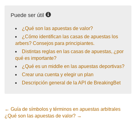
Puede ser útil
¿Qué son las apuestas de valor?
¿Cómo identifican las casas de apuestas los
arbers? Consejos para principiantes.
Distintas reglas en las casas de apuestas, ¿por
qué es importante?
¿Qué es un middle en las apuestas deportivas?
Crear una cuenta y elegir un plan
Descripción general de la API de BreakingBet
← Guía de símbolos y términos en apuestas arbitrales
¿Qué son las apuestas de valor? →