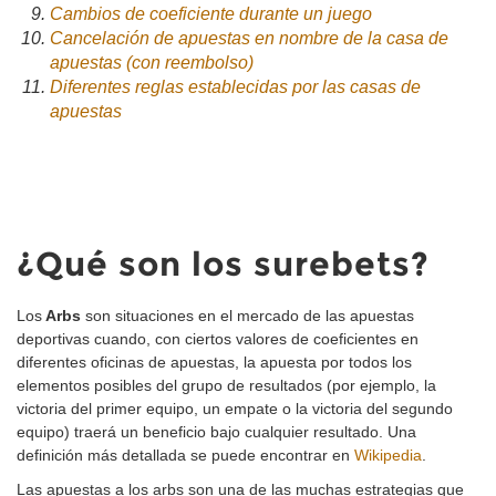
Cambios de coeficiente durante un juego
Cancelación de apuestas en nombre de la casa de
apuestas (con reembolso)
Diferentes reglas establecidas por las casas de
apuestas
¿Qué son los surebets?
Los
Arbs
son situaciones en el mercado de las apuestas
deportivas cuando, con ciertos valores de coeficientes en
diferentes oficinas de apuestas, la apuesta por todos los
elementos posibles del grupo de resultados (por ejemplo, la
victoria del primer equipo, un empate o la victoria del segundo
equipo) traerá un beneficio bajo cualquier resultado. Una
definición más detallada se puede encontrar en
Wikipedia
.
Las apuestas a los arbs son una de las muchas estrategias que