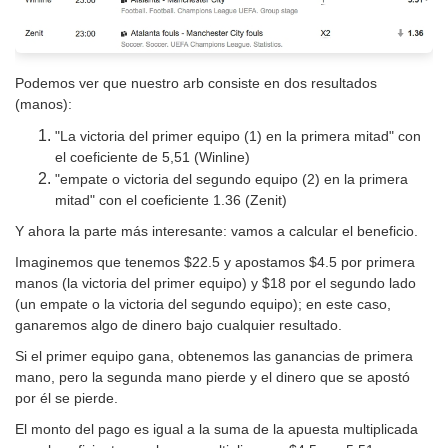
Podemos ver que nuestro arb consiste en dos resultados
(manos):
"La victoria del primer equipo (1) en la primera mitad" con
el coeficiente de 5,51 (Winline)
"empate o victoria del segundo equipo (2) en la primera
mitad" con el coeficiente 1.36 (Zenit)
Y ahora la parte más interesante: vamos a calcular el beneficio.
Imaginemos que tenemos $22.5 y apostamos $4.5 por primera
manos (la victoria del primer equipo) y $18 por el segundo lado
(un empate o la victoria del segundo equipo); en este caso,
ganaremos algo de dinero bajo cualquier resultado.
Si el primer equipo gana, obtenemos las ganancias de primera
mano, pero la segunda mano pierde y el dinero que se apostó
por él se pierde.
El monto del pago es igual a la suma de la apuesta multiplicada