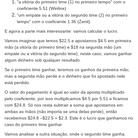
"a vitória do primeiro time (1) no primeiro tempo" com o
coeficiente 5.51 (Winline)
"um empate ou a vitória do segundo time (2) no primeiro
tempo" com o coeficiente 1.36 (Zenit)
E agora a parte mais interessante: vamos calcular o lucro.
Vamos imaginar que temos $22.5 e apostamos $4.5 em primeira
mão (a vitória do primeiro time) e $18 na segunda mão (um
empate ou a vitória do segundo time); neste caso, vamos ganhar
algum dinheiro sob qualquer resultado.
Se o primeiro time ganhar, teremos os ganhos da primeira mão,
mas a segunda mão perde e o dinheiro que foi apostado nele
está perdido.
O valor do pagamento é igual ao valor da aposta multiplicado
pelo coeficiente, por isso multiplicamos $4.5 por 5.51 e ficamos
com $24.8. Só nos resta subtrair a soma que apostamos em
ambas as mãos (não importa se uma delas perde), então
recebemos $24.8 –$22.5 = $2.3. Este é o lucro que ganhamos no
caso do primeiro time ganhar.
Vamos analisar a outra situação, onde o segundo time ganha.