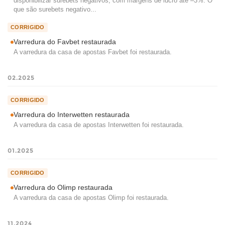
disponibilizar surebets negativos, com margens de lucro até –3%. O
que são surebets negativo...
CORRIGIDO
Varredura do Favbet restaurada
A varredura da casa de apostas Favbet foi restaurada.
02.2025
CORRIGIDO
Varredura do Interwetten restaurada
A varredura da casa de apostas Interwetten foi restaurada.
01.2025
CORRIGIDO
Varredura do Olimp restaurada
A varredura da casa de apostas Olimp foi restaurada.
11.2024