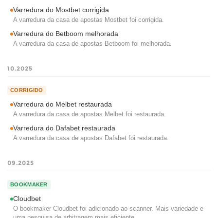
Varredura do Mostbet corrigida
A varredura da casa de apostas Mostbet foi corrigida.
Varredura do Betboom melhorada
A varredura da casa de apostas Betboom foi melhorada.
10.2025
CORRIGIDO
Varredura do Melbet restaurada
A varredura da casa de apostas Melbet foi restaurada.
Varredura do Dafabet restaurada
A varredura da casa de apostas Dafabet foi restaurada.
09.2025
BOOKMAKER
Cloudbet
O bookmaker Cloudbet foi adicionado ao scanner. Mais variedade e
uma pesquisa de arbitragem mais eficiente.