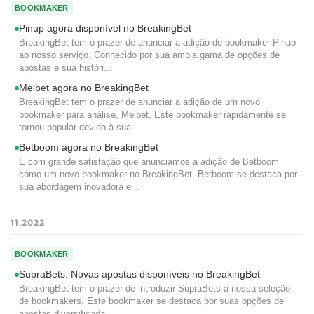
BOOKMAKER
Pinup agora disponível no BreakingBet
BreakingBet tem o prazer de anunciar a adição do bookmaker Pinup
ao nosso serviço. Conhecido por sua ampla gama de opções de
apostas e sua históri...
Melbet agora no BreakingBet
BreakingBet tem o prazer de anunciar a adição de um novo
bookmaker para análise, Melbet. Este bookmaker rapidamente se
tornou popular devido à sua...
Betboom agora no BreakingBet
É com grande satisfação que anunciamos a adição de Betboom
como um novo bookmaker no BreakingBet. Betboom se destaca por
sua abordagem inovadora e...
11.2022
BOOKMAKER
SupraBets: Novas apostas disponíveis no BreakingBet
BreakingBet tem o prazer de introduzir SupraBets à nossa seleção
de bookmakers. Este bookmaker se destaca por suas opções de
apostas diversificada...