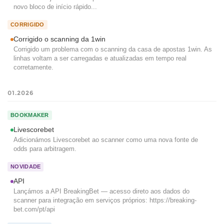
novo bloco de início rápido...
CORRIGIDO
Corrigido o scanning da 1win
Corrigido um problema com o scanning da casa de apostas 1win. As
linhas voltam a ser carregadas e atualizadas em tempo real
corretamente.
01.2026
BOOKMAKER
Livescorebet
Adicionámos Livescorebet ao scanner como uma nova fonte de
odds para arbitragem.
NOVIDADE
API
Lançámos a API BreakingBet — acesso direto aos dados do
scanner para integração em serviços próprios: https://breaking-
bet.com/pt/api