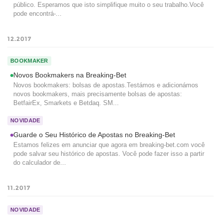
público. Esperamos que isto simplifique muito o seu trabalho.Você
pode encontrá-...
12.2017
BOOKMAKER
Novos Bookmakers na Breaking-Bet
Novos bookmakers: bolsas de apostas.Testámos e adicionámos
novos bookmakers, mais precisamente bolsas de apostas:
BetfairEx, Smarkets e Betdaq. SM...
NOVIDADE
Guarde o Seu Histórico de Apostas no Breaking-Bet
Estamos felizes em anunciar que agora em breaking-bet.com você
pode salvar seu histórico de apostas. Você pode fazer isso a partir
do calculador de...
11.2017
NOVIDADE