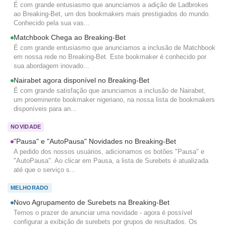
É com grande entusiasmo que anunciamos a adição de Ladbrokes
ao Breaking-Bet, um dos bookmakers mais prestigiados do mundo.
Conhecido pela sua vas...
Matchbook Chega ao Breaking-Bet
É com grande entusiasmo que anunciamos a inclusão de Matchbook
em nossa rede no Breaking-Bet. Este bookmaker é conhecido por
sua abordagem inovado...
Nairabet agora disponível no Breaking-Bet
É com grande satisfação que anunciamos a inclusão de Nairabet,
um proeminente bookmaker nigeriano, na nossa lista de bookmakers
disponíveis para an...
NOVIDADE
"Pausa" e "AutoPausa" Novidades no Breaking-Bet
A pedido dos nossos usuários, adicionamos os botões "Pausa" e
"AutoPausa". Ao clicar em Pausa, a lista de Surebets é atualizada
até que o serviço s...
MELHORADO
Novo Agrupamento de Surebets na Breaking-Bet
Temos o prazer de anunciar uma novidade - agora é possível
configurar a exibição de surebets por grupos de resultados. Os