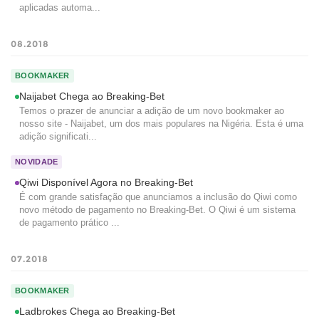
aplicadas automa...
08.2018
BOOKMAKER
Naijabet Chega ao Breaking-Bet
Temos o prazer de anunciar a adição de um novo bookmaker ao
nosso site - Naijabet, um dos mais populares na Nigéria. Esta é uma
adição significati...
NOVIDADE
Qiwi Disponível Agora no Breaking-Bet
É com grande satisfação que anunciamos a inclusão do Qiwi como
novo método de pagamento no Breaking-Bet. O Qiwi é um sistema
de pagamento prático ...
07.2018
BOOKMAKER
Ladbrokes Chega ao Breaking-Bet