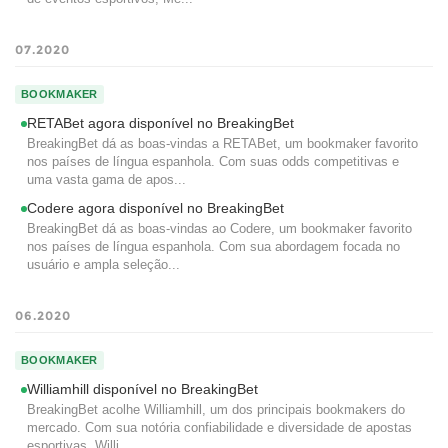
07.2020
BOOKMAKER
RETABet agora disponível no BreakingBet
BreakingBet dá as boas-vindas a RETABet, um bookmaker favorito
nos países de língua espanhola. Com suas odds competitivas e
uma vasta gama de apos...
Codere agora disponível no BreakingBet
BreakingBet dá as boas-vindas ao Codere, um bookmaker favorito
nos países de língua espanhola. Com sua abordagem focada no
usuário e ampla seleção...
06.2020
BOOKMAKER
Williamhill disponível no BreakingBet
BreakingBet acolhe Williamhill, um dos principais bookmakers do
mercado. Com sua notória confiabilidade e diversidade de apostas
esportivas, Willi...