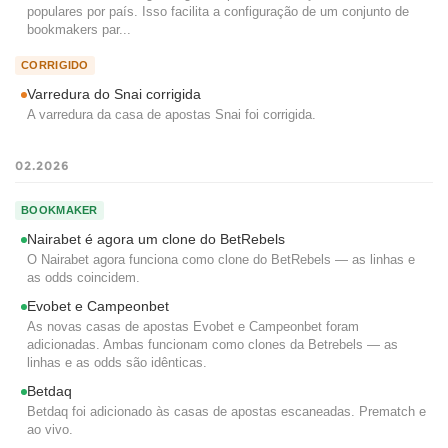
populares por país. Isso facilita a configuração de um conjunto de
bookmakers par...
CORRIGIDO
Varredura do Snai corrigida
A varredura da casa de apostas Snai foi corrigida.
02.2026
BOOKMAKER
Nairabet é agora um clone do BetRebels
O Nairabet agora funciona como clone do BetRebels — as linhas e
as odds coincidem.
Evobet e Campeonbet
As novas casas de apostas Evobet e Campeonbet foram
adicionadas. Ambas funcionam como clones da Betrebels — as
linhas e as odds são idênticas.
Betdaq
Betdaq foi adicionado às casas de apostas escaneadas. Prematch e
ao vivo.