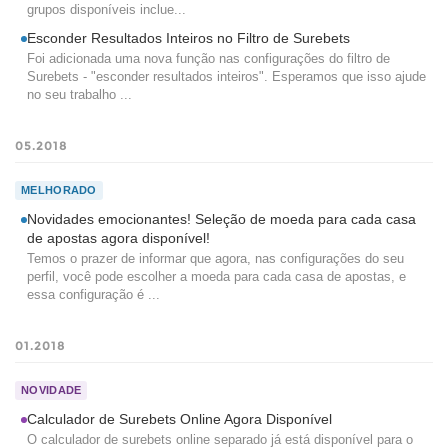
grupos disponíveis inclue...
Esconder Resultados Inteiros no Filtro de Surebets
Foi adicionada uma nova função nas configurações do filtro de
Surebets - "esconder resultados inteiros". Esperamos que isso ajude
no seu trabalho ...
05.2018
MELHORADO
Novidades emocionantes! Seleção de moeda para cada casa
de apostas agora disponível!
Temos o prazer de informar que agora, nas configurações do seu
perfil, você pode escolher a moeda para cada casa de apostas, e
essa configuração é ...
01.2018
NOVIDADE
Calculador de Surebets Online Agora Disponível
O calculador de surebets online separado já está disponível para o