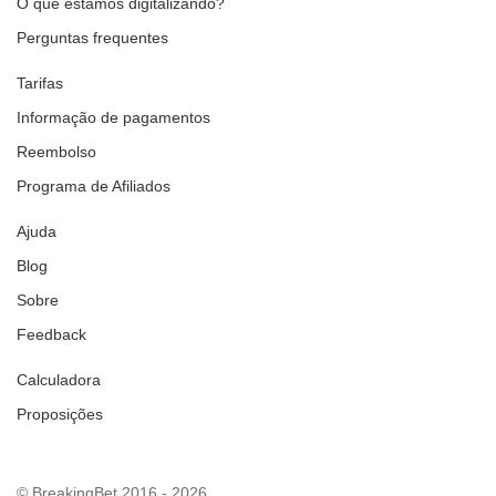
O que estamos digitalizando?
Perguntas frequentes
Tarifas
Informação de pagamentos
Reembolso
Programa de Afiliados
Ajuda
Blog
Sobre
Feedback
Calculadora
Proposições
© BreakingBet 2016 - 2026