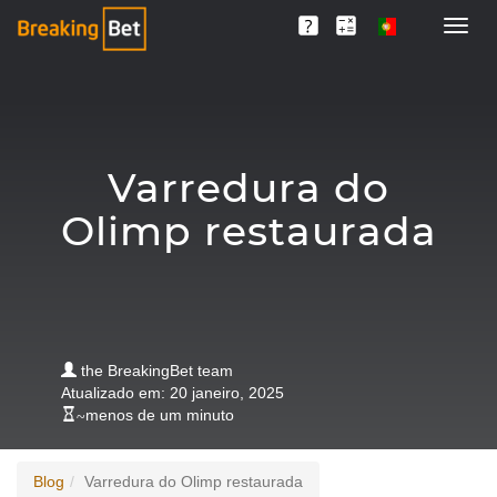
Varredura do
Olimp restaurada
the BreakingBet team
Atualizado em: 20 janeiro, 2025
~
menos de um minuto
Blog
Varredura do Olimp restaurada