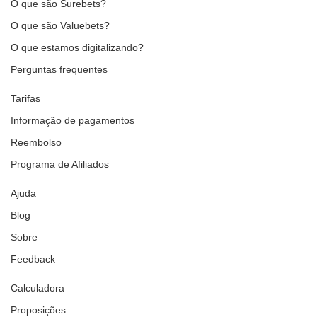
O que são Surebets?
O que são Valuebets?
O que estamos digitalizando?
Perguntas frequentes
Tarifas
Informação de pagamentos
Reembolso
Programa de Afiliados
Ajuda
Blog
Sobre
Feedback
Calculadora
Proposições