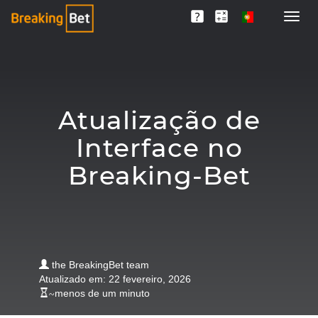
Atualização de
Interface no
Breaking-Bet
the BreakingBet team
Atualizado em: 22 fevereiro, 2026
~
menos de um minuto