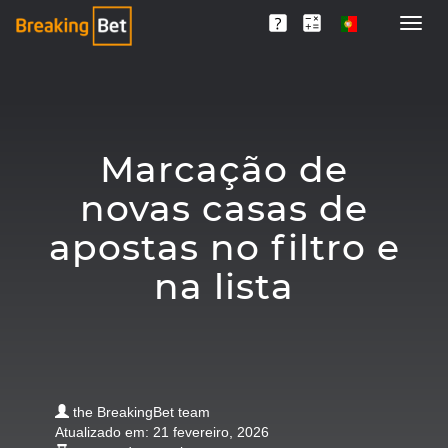
Marcação de
novas casas de
apostas no filtro e
na lista
the BreakingBet team
Atualizado em: 21 fevereiro, 2026