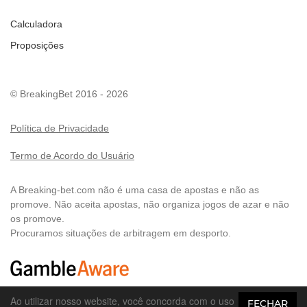
Calculadora
Proposições
© BreakingBet 2016 - 2026
Política de Privacidade
Termo de Acordo do Usuário
A Breaking-bet.com não é uma casa de apostas e não as
promove. Não aceita apostas, não organiza jogos de azar e não
os promove.
Procuramos situações de arbitragem em desporto.
Ao utilizar nosso website, você concorda com o uso
FECHAR