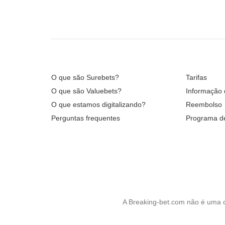
O que são Surebets?
Tarifas
O que são Valuebets?
Informação
O que estamos digitalizando?
Reembolso
Perguntas frequentes
Programa de
A Breaking-bet.com não é uma c