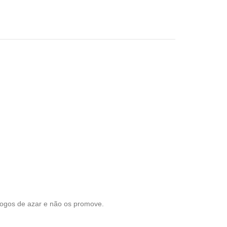
jogos de azar e não os promove.