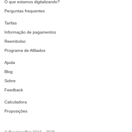
O que estamos digitalizando?
Perguntas frequentes
Tarifas
Informação de pagamentos
Reembolso
Programa de Afiliados
Ajuda
Blog
Sobre
Feedback
Calculadora
Proposições