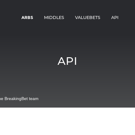
ARBS
MIDDLES
VALUEBETS
API
API
he BreakingBet team