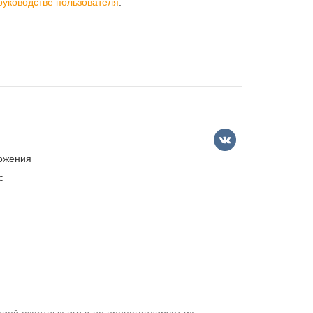
руководстве пользователя
.
ожения
с