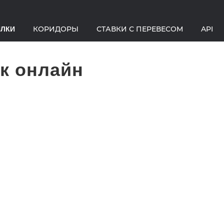
ИЛКИ
КОРИДОРЫ
СТАВКИ С ПЕРЕВЕСОМ
API
к онлайн