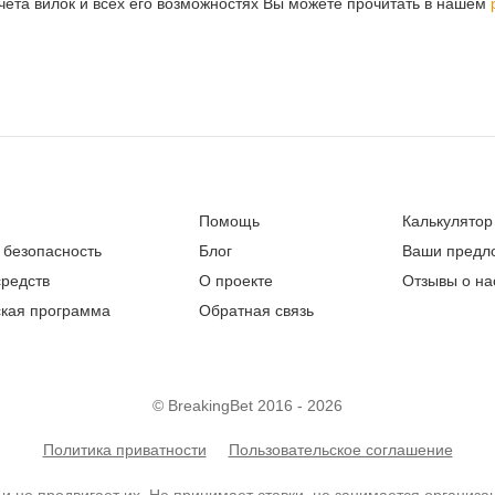
чета вилок и всех его возможностях Вы можете прочитать в нашем
Помощь
Калькулятор
 безопасность
Блог
Ваши предл
средств
О проекте
Отзывы о на
кая программа
Обратная связь
© BreakingBet 2016 - 2026
Политика приватности
Пользовательское соглашение