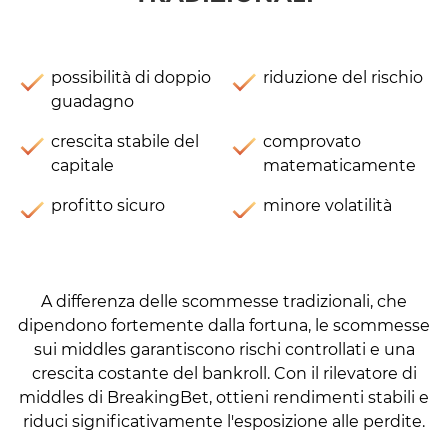
possibilità di doppio
riduzione del rischio
guadagno
crescita stabile del
comprovato
capitale
matematicamente
profitto sicuro
minore volatilità
A differenza delle scommesse tradizionali, che
dipendono fortemente dalla fortuna, le scommesse
sui middles garantiscono rischi controllati e una
crescita costante del bankroll. Con il rilevatore di
middles di BreakingBet, ottieni rendimenti stabili e
riduci significativamente l'esposizione alle perdite.