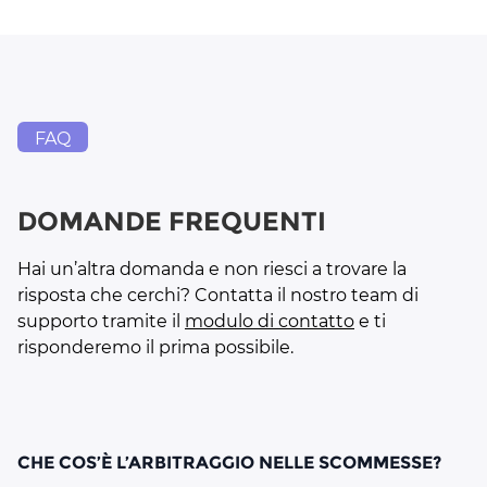
FAQ
DOMANDE FREQUENTI
Hai un’altra domanda e non riesci a trovare la
risposta che cerchi? Contatta il nostro team di
supporto tramite il
modulo di contatto
e ti
risponderemo il prima possibile.
CHE COS’È L’ARBITRAGGIO NELLE SCOMMESSE?