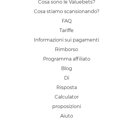
Cosa sono le Valuebets?
Cosa stiamo scansionando?
FAQ
Tariffe
Informazioni sui pagamenti
Rimborso
Programma affiliato
Blog
Di
Risposta
Calculator
proposizioni
Aiuto