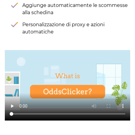
Aggiunge automaticamente le scommesse
alla schedina
Personalizzazione di proxy e azioni
automatiche