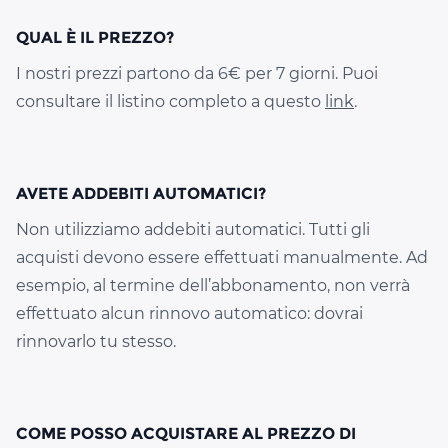
QUAL È IL PREZZO?
I nostri prezzi partono da 6€ per 7 giorni. Puoi
consultare il listino completo a questo
link
.
AVETE ADDEBITI AUTOMATICI?
Non utilizziamo addebiti automatici. Tutti gli
acquisti devono essere effettuati manualmente. Ad
esempio, al termine dell’abbonamento, non verrà
effettuato alcun rinnovo automatico: dovrai
rinnovarlo tu stesso.
COME POSSO ACQUISTARE AL PREZZO DI