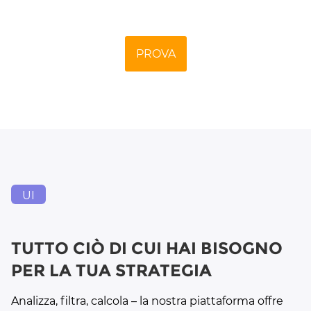
PROVA
UI
TUTTO CIÒ DI CUI HAI BISOGNO
PER LA TUA STRATEGIA
Analizza, filtra, calcola – la nostra piattaforma offre