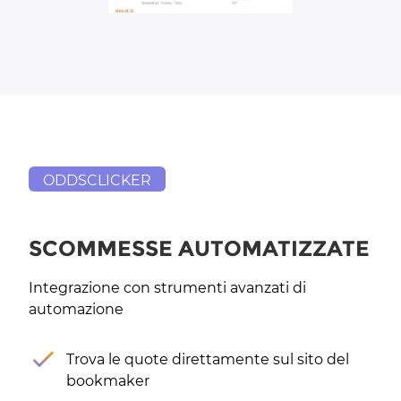
ODDSCLICKER
SCOMMESSE AUTOMATIZZATE
Integrazione con strumenti avanzati di
automazione
Trova le quote direttamente sul sito del
bookmaker