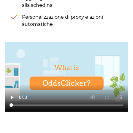
alla schedina
Personalizzazione di proxy e azioni
automatiche