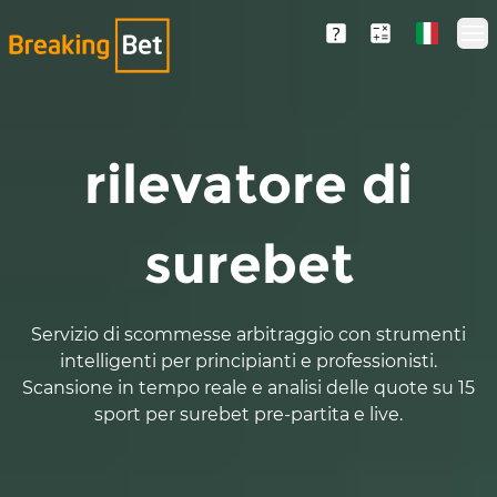
Op
rilevatore di
surebet
Servizio di scommesse arbitraggio con strumenti
intelligenti per principianti e professionisti.
Scansione in tempo reale e analisi delle quote su 15
sport per surebet pre-partita e live.