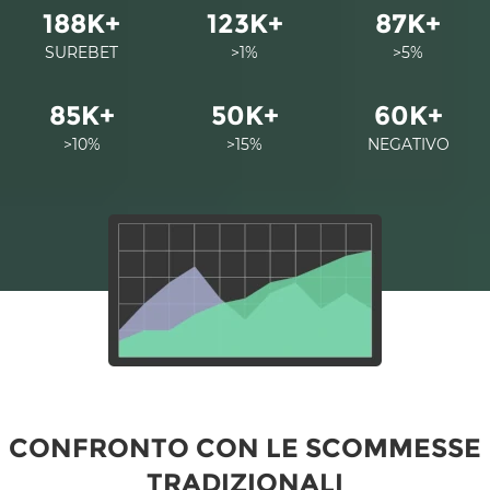
188K+
123K+
87K+
SUREBET
>1%
>5%
85K+
50K+
60K+
>10%
>15%
NEGATIVO
CONFRONTO CON LE SCOMMESSE
TRADIZIONALI