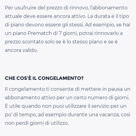
Per usufruire del prezzo di rinnovo, l’abbonamento
attuale deve essere ancora attivo. La durata e il tipo
di piano devono essere gli stessi. Ad esempio, se hai
un piano Prematch di 7 giorni, potrai rinnovarlo a
prezzo scontato solo se è lo stesso piano e se è
ancora valido.
CHE COS’È IL CONGELAMENTO?
Il congelamento ti consente di mettere in pausa un
abbonamento attivo per un certo numero di giorni.
È utile quando non puoi utilizzare il servizio per un
po’ di tempo, ad esempio durante una vacanza, così
non perdi giorni di utilizzo.