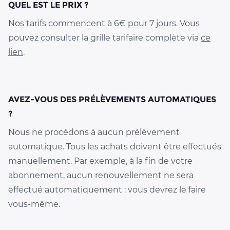
QUEL EST LE PRIX ?
Nos tarifs commencent à 6€ pour 7 jours. Vous
pouvez consulter la grille tarifaire complète via
ce
lien
.
AVEZ-VOUS DES PRÉLÈVEMENTS AUTOMATIQUES
?
Nous ne procédons à aucun prélèvement
automatique. Tous les achats doivent être effectués
manuellement. Par exemple, à la fin de votre
abonnement, aucun renouvellement ne sera
effectué automatiquement : vous devrez le faire
vous-même.