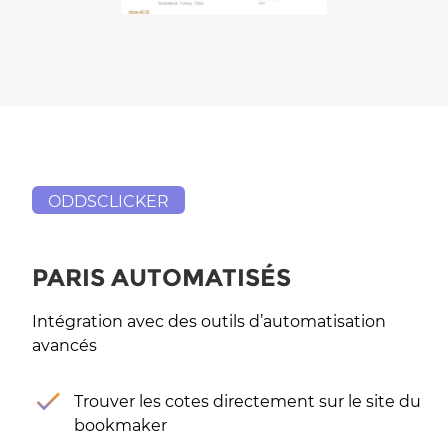
ODDSCLICKER
PARIS AUTOMATISÉS
Intégration avec des outils d’automatisation
avancés
Trouver les cotes directement sur le site du
bookmaker