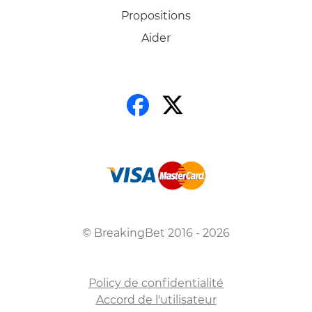
Propositions
Aider
© BreakingBet 2016 - 2026
Policy de confidentialité
Accord de l'utilisateur