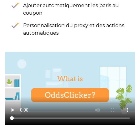
Ajouter automatiquement les paris au
coupon
Personnalisation du proxy et des actions
automatiques