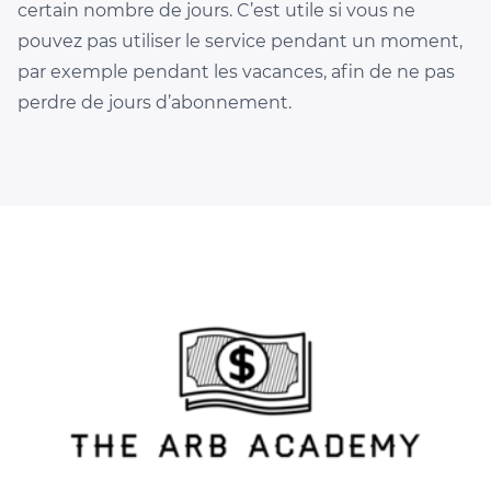
certain nombre de jours. C’est utile si vous ne
pouvez pas utiliser le service pendant un moment,
par exemple pendant les vacances, afin de ne pas
perdre de jours d’abonnement.