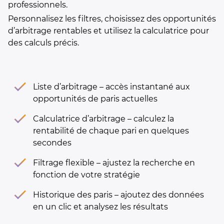
professionnels.
Personnalisez les filtres, choisissez des opportunités
d’arbitrage rentables et utilisez la calculatrice pour
des calculs précis.
Liste d’arbitrage – accès instantané aux
opportunités de paris actuelles
Calculatrice d’arbitrage – calculez la
rentabilité de chaque pari en quelques
secondes
Filtrage flexible – ajustez la recherche en
fonction de votre stratégie
Historique des paris – ajoutez des données
en un clic et analysez les résultats