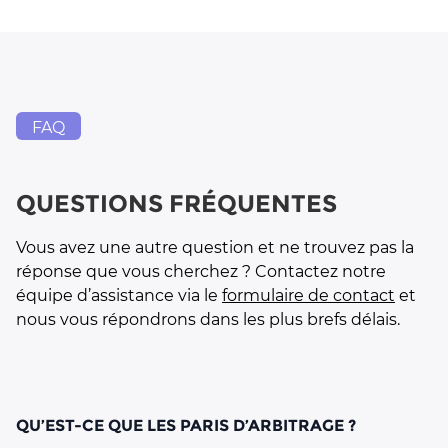
FAQ
QUESTIONS FRÉQUENTES
Vous avez une autre question et ne trouvez pas la
réponse que vous cherchez ? Contactez notre
équipe d’assistance via le
formulaire de contact
et
nous vous répondrons dans les plus brefs délais.
QU’EST-CE QUE LES PARIS D’ARBITRAGE ?