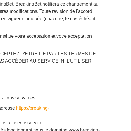
akingBet, BreakingBet notifiera ce changement au
res modifications. Toute révision de l'accord
e en vigueur indiquée (chacune, le cas échéant,
nstitue votre acceptation et votre acceptation
CEPTEZ D'ETRE LIE PAR LES TERMES DE
 ACCÉDER AU SERVICE, NI L'UTILISER
ications suivantes:
l'adresse
https://breaking-
t utiliser le service.
filiés fonctionnant sous le domaine www.breaking-