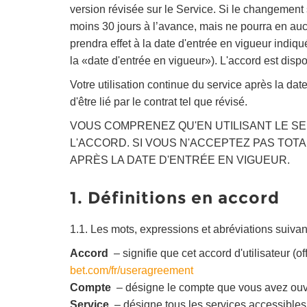
version révisée sur le Service. Si le changement
moins 30 jours à l’avance, mais ne pourra en auc
prendra effet à la date d'entrée en vigueur indiq
la «date d'entrée en vigueur»). L'accord est disp
Votre utilisation continue du service après la dat
d'être lié par le contrat tel que révisé.
VOUS COMPRENEZ QU'EN UTILISANT LE SE
L'ACCORD. SI VOUS N'ACCEPTEZ PAS TOTA
APRÈS LA DATE D'ENTRÉE EN VIGUEUR.
1. Définitions en accord
1.1. Les mots, expressions et abréviations suivant
Accord
– signifie que cet accord d'utilisateur (of
bet.com/fr/useragreement
Compte
– désigne le compte que vous avez ouvert 
Service
– désigne tous les services accessibles v