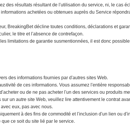
es résultats résultant de l'utilisation du service, ni, le cas éch
s informations achetées ou obtenues auprès du Service répondra
ueur, BreakingBet décline toutes conditions, déclarations et gara
culier, le titre et l'absence de contrefaçon.
s les limitations de garantie susmentionnées, il est donc possible
 vers des informations fournies par d'autres sites Web.
ustivité de ces informations. Vous assumez l'entière responsabili
r, d'acheter ou de ne pas acheter l'un des services ou produits me
sur un autre site Web, veuillez lire attentivement le contrat ava
u avec eux, pas avec nous.
uniquement à des fins de commodité et l'inclusion d'un lien ou d'i
que ce soit du site lié par le service.