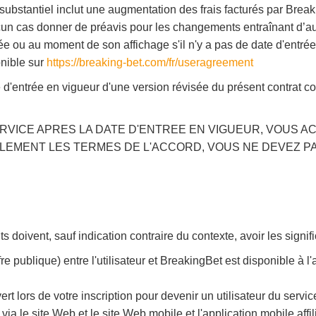
 substantiel inclut une augmentation des frais facturés par Bre
un cas donner de préavis pour les changements entraînant d’aut
uée ou au moment de son affichage s'il n'y a pas de date d'entré
onible sur
https://breaking-bet.com/fr/useragreement
e d'entrée en vigueur d'une version révisée du présent contrat co
RVICE APRES LA DATE D'ENTREE EN VIGUEUR, VOUS AC
LEMENT LES TERMES DE L'ACCORD, VOUS NE DEVEZ PAS
s doivent, sauf indication contraire du contexte, avoir les signif
fre publique) entre l'utilisateur et BreakingBet est disponible à 
lors de votre inscription pour devenir un utilisateur du service e
ia le site Web et le site Web mobile et l'application mobile af