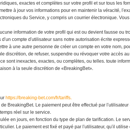
ridiques, exactes et complètes sur votre profil et sur tous les f
ttre à jour vos informations pour en maintenir la véracité, l'exac
roniques du Service, y compris un courrier électronique. Vous 
aucune information de votre profil qui est ou devient fausse ou 
 d'un compte d'utilisateur sans notre autorisation écrite express
tre à une autre personne de créer un compte en votre nom, pou
ule discrétion, de refuser, suspendre ou révoquer votre accès au 
ce sont inexactes, exactes, ou complètes, ou telles. toute info
raison à la seule discrétion de «BreakingBet».
sur
https://breaking-bet.com/fr/tariffs.
te de BreakingBet. Le paiement peut être effectué par l'utilisateu
emps réel sur le service.
ulée en jours, en fonction du type de plan de tarification. Le se
ulier. Le paiement est fixé et payé par l'utilisateur, qu'il utilise