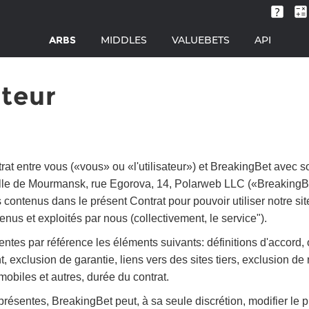
ARBS
MIDDLES
VALUEBETS
API
ateur
ntrat entre vous («vous» ou «l'utilisateur») et BreakingBet avec 
ille de Mourmansk, rue Egorova, 14, Polarweb LLC («BreakingBe
s contenus dans le présent Contrat pour pouvoir utiliser notre s
tenus et exploités par nous (collectivement, le service").
ntes par référence les éléments suivants: définitions d'accord, ob
 exclusion de garantie, liens vers des sites tiers, exclusion de r
 mobiles et autres, durée du contrat.
ésentes, BreakingBet peut, à sa seule discrétion, modifier le 