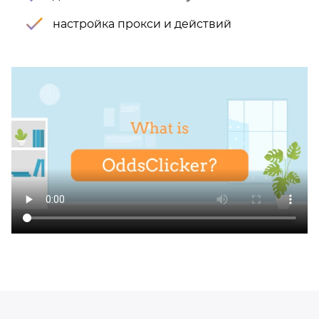
настройка прокси и действий