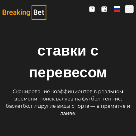
Op
ставки с
перевесом
Сканирование коэффициентов в реальном
времени, поиск валуев на футбол, теннис,
баскетбол и другие виды спорта — в прематче и
лайве.