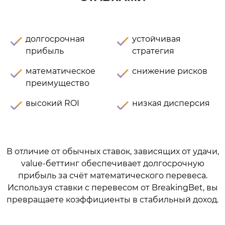
долгосрочная
устойчивая
прибыль
стратегия
математическое
снижение рисков
преимущество
высокий ROI
низкая дисперсия
В отличие от обычных ставок, зависящих от удачи,
value-беттинг обеспечивает долгосрочную
прибыль за счёт математического перевеса.
Используя ставки с перевесом от BreakingBet, вы
превращаете коэффициенты в стабильный доход.