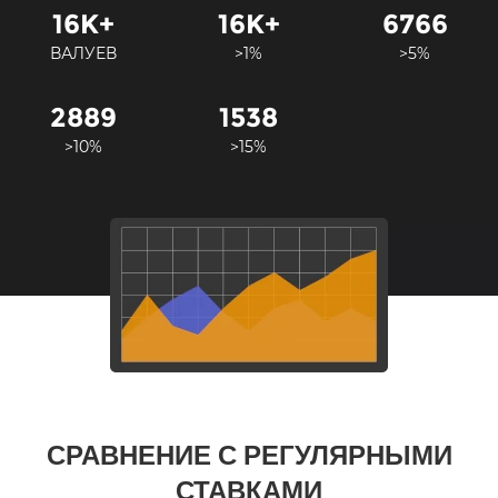
16K+
16K+
6766
ВАЛУЕВ
>1%
>5%
2889
1538
>10%
>15%
СРАВНЕНИЕ С РЕГУЛЯРНЫМИ
СТАВКАМИ