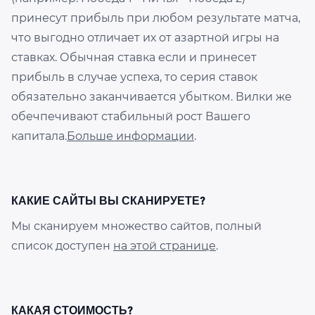
принесут прибыль при любом результате матча,
что выгодно отличает их от азартной игры на
ставках. Обычная ставка если и принесет
прибыль в случае успеха, то серия ставок
обязательно заканчивается убытком. Вилки же
обечпечивают стабильный рост Вашего
капитала.
Больше информации
.
КАКИЕ САЙТЫ ВЫ СКАНИРУЕТЕ?
Мы сканируем множество сайтов, полный
список доступен
на этой странице
.
КАКАЯ СТОИМОСТЬ?