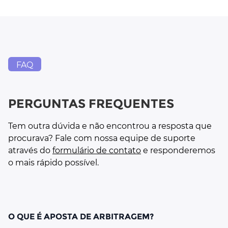
FAQ
PERGUNTAS FREQUENTES
Tem outra dúvida e não encontrou a resposta que
procurava? Fale com nossa equipe de suporte
através do
formulário de contato
e responderemos
o mais rápido possível.
O QUE É APOSTA DE ARBITRAGEM?