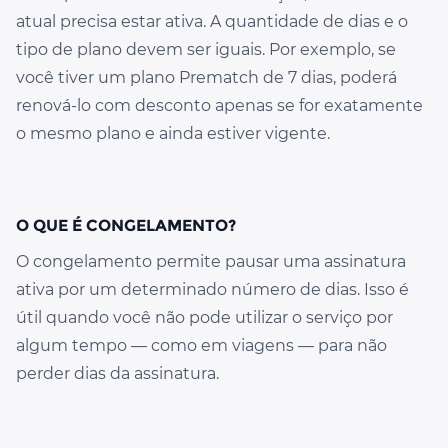
atual precisa estar ativa. A quantidade de dias e o
tipo de plano devem ser iguais. Por exemplo, se
você tiver um plano Prematch de 7 dias, poderá
renová-lo com desconto apenas se for exatamente
o mesmo plano e ainda estiver vigente.
O QUE É CONGELAMENTO?
O congelamento permite pausar uma assinatura
ativa por um determinado número de dias. Isso é
útil quando você não pode utilizar o serviço por
algum tempo — como em viagens — para não
perder dias da assinatura.