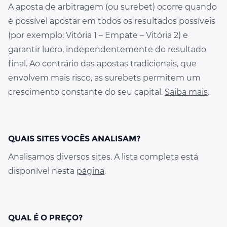
A aposta de arbitragem (ou surebet) ocorre quando
é possível apostar em todos os resultados possíveis
(por exemplo: Vitória 1 – Empate – Vitória 2) e
garantir lucro, independentemente do resultado
final. Ao contrário das apostas tradicionais, que
envolvem mais risco, as surebets permitem um
crescimento constante do seu capital.
Saiba mais
.
QUAIS SITES VOCÊS ANALISAM?
Analisamos diversos sites. A lista completa está
disponível nesta
página
.
QUAL É O PREÇO?