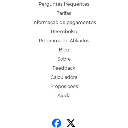
Perguntas frequentes
Tarifas
Informação de pagamentos
Reembolso
Programa de Afiliados
Blog
Sobre
Feedback
Calculadora
Proposições
Ajuda