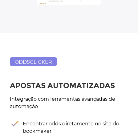
ODDSCLICKER
APOSTAS AUTOMATIZADAS
Integração com ferramentas avançadas de
automação
Encontrar odds diretamente no site do
bookmaker