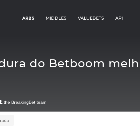
ARBS
MIDDLES
VALUEBETS
API
edura do Betboom melh
the BreakingBet team
rada