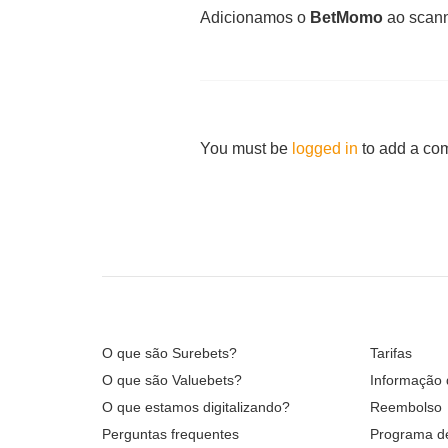
Adicionamos o
BetMomo
ao scann
You must be
logged in
to add a co
O que são Surebets?
Tarifas
O que são Valuebets?
Informação
O que estamos digitalizando?
Reembolso
Perguntas frequentes
Programa de