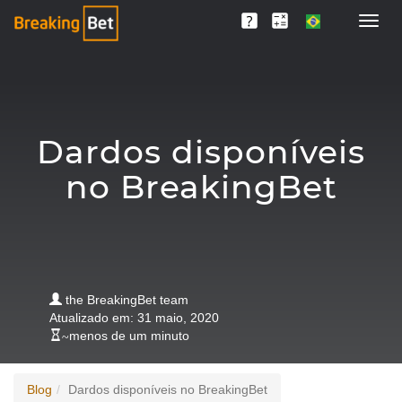
Dardos disponíveis
no BreakingBet
the BreakingBet team
Atualizado em: 31 maio, 2020
~
menos de um minuto
Blog
Dardos disponíveis no BreakingBet