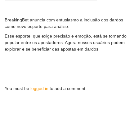
BreakingBet anuncia com entusiasmo a inclusão dos dardos
como novo esporte para análise.
Esse esporte, que exige precisão e emoção, está se tornando
popular entre os apostadores. Agora nossos usuários podem
explorar e se beneficiar das apostas em dardos.
You must be
logged in
to add a comment.