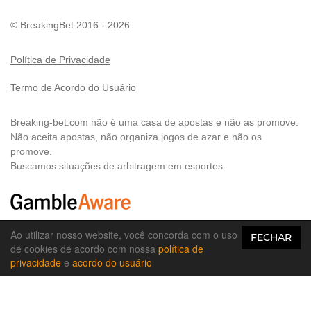
© BreakingBet 2016 - 2026
Política de Privacidade
Termo de Acordo do Usuário
Breaking-bet.com não é uma casa de apostas e não as promove.
Não aceita apostas, não organiza jogos de azar e não os
promove.
Buscamos situações de arbitragem em esportes.
Ao utilizar nosso website, você concorda com o uso
FECHAR
Todos os direitos reservados. 18+
de cookies de acordo com nossa
política de
privacidade
e
acordo do usuário