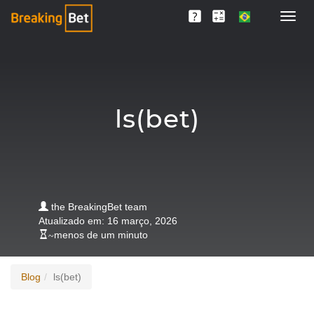
ls(bet)
the BreakingBet team
Atualizado em: 16 março, 2026
~
menos de um minuto
Blog
ls(bet)