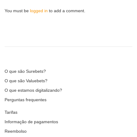
You must be
logged in
to add a comment.
O que são Surebets?
O que são Valuebets?
O que estamos digitalizando?
Perguntas frequentes
Tarifas
Informação de pagamentos
Reembolso