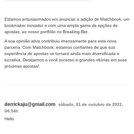
Estamos entusiasmados em anunciar a adição de Matchbook, um
bookmaker inovador e com uma ampla gama de opções de
apostas, ao nosso portfólio no Breaking-Bet.
A sua opinião ativa contribuiu imensamente para esta nova
parceria. Com Matchbook, estamos confiantes de que sua
experiência de apostas se tornará ainda mais diversificada e
lucrativa. Desejamos a você sucesso e grandes vitórias em suas
próximas apostas!
derrickaju@gmail.com
sábado, 01 de outubro de 2022,
04:34h
Hello