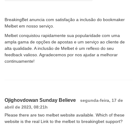
BreakingBet anuncia com satisfação a inclusão do bookmaker
Melbet em nosso serviço.
Melbet conquistou rapidamente sua popularidade com uma
ampla gama de opções de apostas e um serviço ao cliente de
alta qualidade. A inclusão de Melbet é um reflexo do seu
feedback valioso. Agradecemos por nos ajudar a melhorar
continuamente!
Ojighovdowan Sunday Believe
segunda-feira, 17 de
abril de 2023, 08:21h
Please there are two melbet website available. Which of these
website is the real Link to the melbet to breakingbet support?