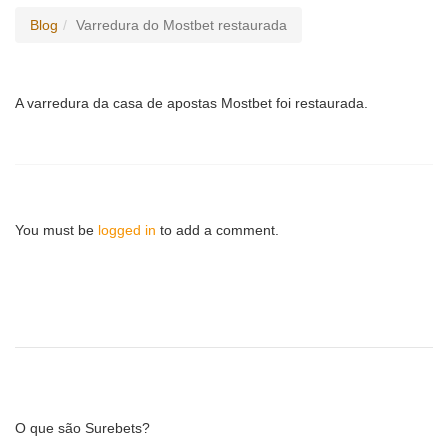
Blog
Varredura do Mostbet restaurada
A varredura da casa de apostas Mostbet foi restaurada.
You must be
logged in
to add a comment.
O que são Surebets?