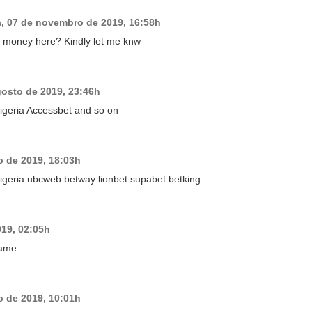
a, 07 de novembro de 2019, 16:58h
ke money here? Kindly let me knw
gosto de 2019, 23:46h
igeria Accessbet and so on
ho de 2019, 18:03h
igeria ubcweb betway lionbet supabet betking
019, 02:05h
same
ro de 2019, 10:01h