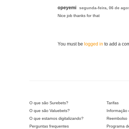
opeyemi
segunda-feira, 06 de ago
Nice job thanks for that
You must be
logged in
to add a co
O que são Surebets?
Tarifas
O que são Valuebets?
Informação
O que estamos digitalizando?
Reembolso
Perguntas frequentes
Programa de