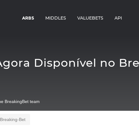
ARBS
MIDDLES
VALUEBETS
API
Agora Disponível no Br
he BreakingBet team
 Breaking-Bet