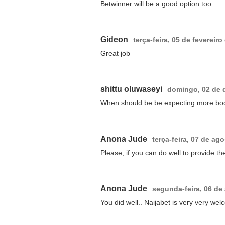
Betwinner will be a good option too
Gideon
terça-feira, 05 de fevereir
Great job
shittu oluwaseyi
domingo, 02 de 
When should be be expecting more boo
Anona Jude
terça-feira, 07 de ag
Please, if you can do well to provide the 
Anona Jude
segunda-feira, 06 de
You did well.. Naijabet is very very we