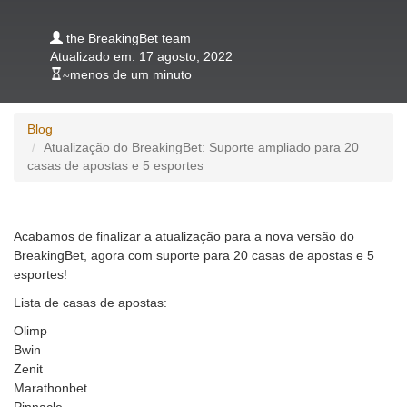
the BreakingBet team
Atualizado em: 17 agosto, 2022
~
menos de um minuto
Blog
Atualização do BreakingBet: Suporte ampliado para 20
casas de apostas e 5 esportes
Acabamos de finalizar a atualização para a nova versão do
BreakingBet, agora com suporte para 20 casas de apostas e 5
esportes!
Lista de casas de apostas:
Olimp
Bwin
Zenit
Marathonbet