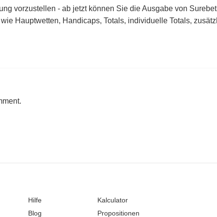
rung vorzustellen - ab jetzt können Sie die Ausgabe von Sureb
wie Hauptwetten, Handicaps, Totals, individuelle Totals, zusätz
mment.
Hilfe
Kalculator
Blog
Propositionen