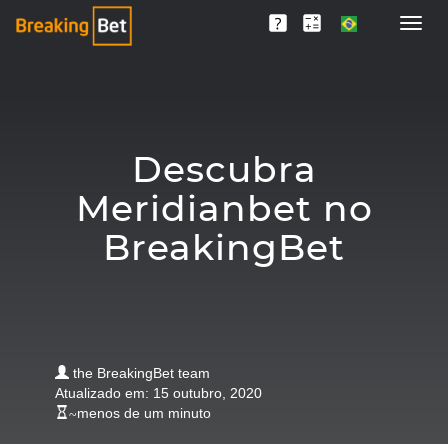
Descubra
Meridianbet no
BreakingBet
the BreakingBet team
Atualizado em: 15 outubro, 2020
~
menos de um minuto