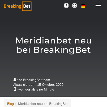
Meridianbet neu
bei BreakingBet
the BreakingBet team
Aktualisiert am: 15 Oktober, 2020
~
weniger als eine Minute
Blog
Meridianbet neu bei BreakingBet