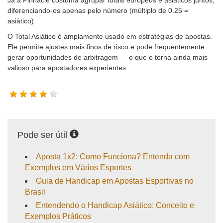
Já a Pinnacle costuma agrupar totais europeus e asiáticos juntos,
diferenciando-os apenas pelo número (múltiplo de 0.25 =
asiático).
O Total Asiático é amplamente usado em estratégias de apostas.
Ele permite ajustes mais finos de risco e pode frequentemente
gerar oportunidades de arbitragem — o que o torna ainda mais
valioso para apostadores experientes.
Pode ser útil
Aposta 1x2: Como Funciona? Entenda com
Exemplos em Vários Esportes
Guia de Handicap em Apostas Esportivas no
Brasil
Entendendo o Handicap Asiático: Conceito e
Exemplos Práticos