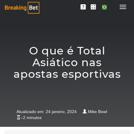
O que é Total
Asiático nas
apostas esportivas
Atualizado em: 24 janeiro, 2024
Mike Bowl
~
2 minutos