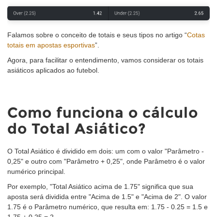
Falamos sobre o conceito de totais e seus tipos no artigo “
Cotas
totais em apostas esportivas
”.
Agora, para facilitar o entendimento, vamos considerar os totais
asiáticos aplicados ao futebol.
Como funciona o cálculo
do Total Asiático?
O Total Asiático é dividido em dois: um com o valor "Parâmetro -
0,25" e outro com "Parâmetro + 0,25", onde Parâmetro é o valor
numérico principal.
Por exemplo, "Total Asiático acima de 1.75" significa que sua
aposta será dividida entre "Acima de 1.5" e "Acima de 2". O valor
1.75 é o Parâmetro numérico, que resulta em: 1.75 - 0.25 = 1.5 e