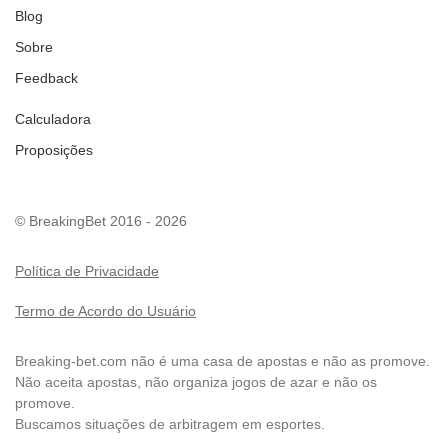
Blog
Sobre
Feedback
Calculadora
Proposições
© BreakingBet 2016 - 2026
Política de Privacidade
Termo de Acordo do Usuário
Breaking-bet.com não é uma casa de apostas e não as promove.
Não aceita apostas, não organiza jogos de azar e não os
promove.
Buscamos situações de arbitragem em esportes.