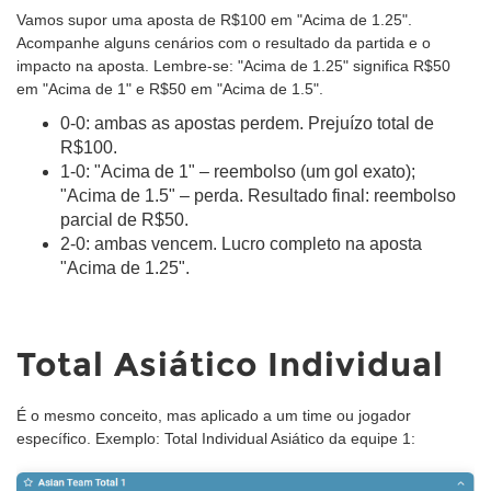
Vamos supor uma aposta de R$100 em "Acima de 1.25".
Acompanhe alguns cenários com o resultado da partida e o
impacto na aposta. Lembre-se: "Acima de 1.25" significa R$50
em "Acima de 1" e R$50 em "Acima de 1.5".
0-0: ambas as apostas perdem. Prejuízo total de
R$100.
1-0: "Acima de 1" – reembolso (um gol exato);
"Acima de 1.5" – perda. Resultado final: reembolso
parcial de R$50.
2-0: ambas vencem. Lucro completo na aposta
"Acima de 1.25".
Total Asiático Individual
É o mesmo conceito, mas aplicado a um time ou jogador
específico. Exemplo: Total Individual Asiático da equipe 1: