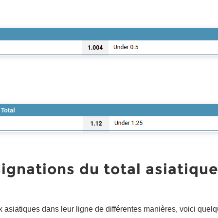
ignations du total asiatique
x asiatiques dans leur ligne de différentes manières, voici que