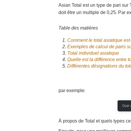
Asian Total est un type de pari sur 
doit être un multiple de 0,25. Par 
Table des matières
Comment le total asiatique est-
Exemples de calcul de paris sur
Total individuel asiatique
Quelle est la différence entre to
Différentes désignations du tot
par exemple:
À propos de Total et quels types cel