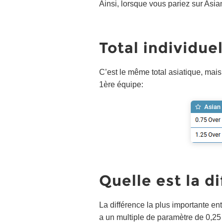
Ainsi, lorsque vous pariez sur Asia
Total individue
C’est le même total asiatique, mais
1ère équipe:
Quelle est la di
La différence la plus importante ent
a un multiple de paramètre de 0,25 