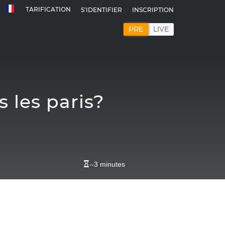
TARIFICATION
S'IDENTIFIER
INSCRIPTION
PRE
LIVE
s les paris?
~
3 minutes