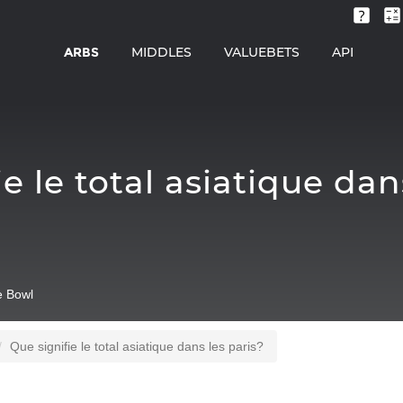
ARBS
MIDDLES
VALUEBETS
API
e le total asiatique dan
 Bowl
Que signifie le total asiatique dans les paris?