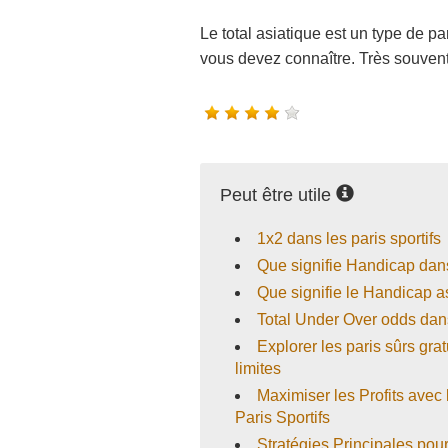
Le total asiatique est un type de p
vous devez connaître. Très souvent,
Peut être utile
1x2 dans les paris sportifs
Que signifie Handicap dans 
Que signifie le Handicap a
Total Under Over odds dans 
Explorer les paris sûrs gra
limites
Maximiser les Profits avec 
Paris Sportifs
Stratégies Principales pour