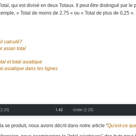
Total, qui est divisé en deux Totaux. Il peut être distingué par l
exemple, « Total de moins de 2,75 » ou « Total de plus de 0,25 ».
il calculé?
 asian total
tal et total asiatique
al asiatique dans les lignes
a se produit, nous avons décrit dans notre article “
Qu'est-ce que