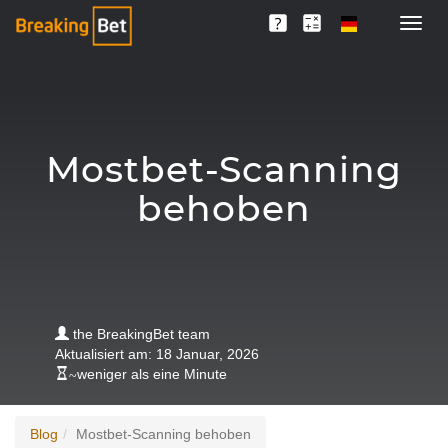
Mostbet-Scanning
behoben
the BreakingBet team
Aktualisiert am: 18 Januar, 2026
~
weniger als eine Minute
Blog
Mostbet-Scanning behoben