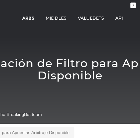
ARBS
MIDDLES
VALUEBETS
API
ción de Filtro para Ap
Disponible
he BreakingBet team
 para Apuestas Arbitraje Disponible