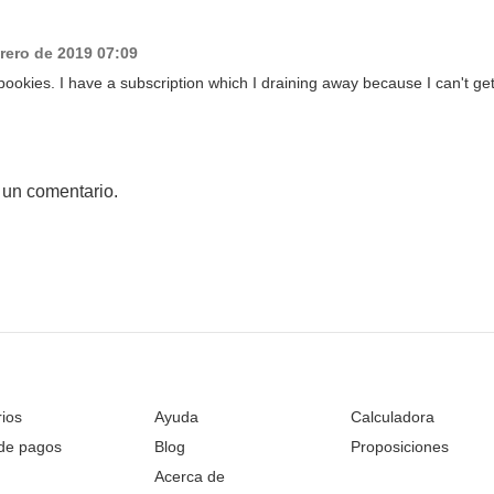
rero de 2019 07:09
okies. I have a subscription which I draining away because I can't ge
 un comentario.
rios
Ayuda
Calculadora
 de pagos
Blog
Proposiciones
Acerca de