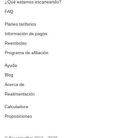
¿Qué estamos escaneando?
FAQ
Planes tarifarios
Información de pagos
Reembolso
Programa de afiliación
Ayuda
Blog
Acerca de
Realimentación
Calculadora
Proposiciones