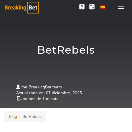
BetRebels
the BreakingBet team
Actualizado en: 07 diciembre, 2025
~
menos de 1 minuto
Blog
BetRebels