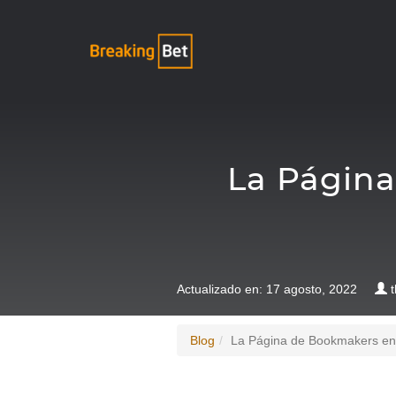
La Págin
Actualizado en: 17 agosto, 2022
t
Blog
La Página de Bookmakers en