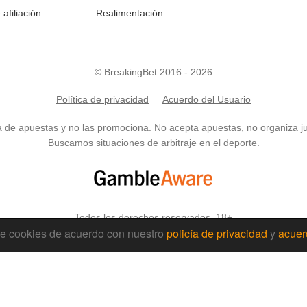
afiliación
Realimentación
© BreakingBet 2016 - 2026
Política de privacidad
Acuerdo del Usuario
 de apuestas y no las promociona. No acepta apuestas, no organiza j
Buscamos situaciones de arbitraje en el deporte.
Todos los derechos reservados. 18+
o de cookies de acuerdo con nuestro
policía de privacidad
y
acuer