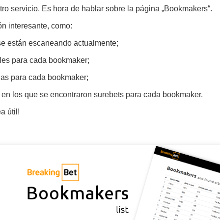
o servicio. Es hora de hablar sobre la página „Bookmakers“.
n interesante, como:
 se están escaneando actualmente;
ibles para cada bookmaker;
adas para cada bookmaker;
s en los que se encontraron surebets para cada bookmaker.
 útil!