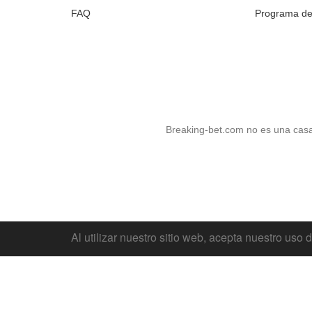
FAQ
Programa de 
Breaking-bet.com no es una casa
Al utilizar nuestro sitio web, acepta nuestro us