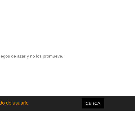
uegos de azar y no los promueve.
do de usuario
CERCA