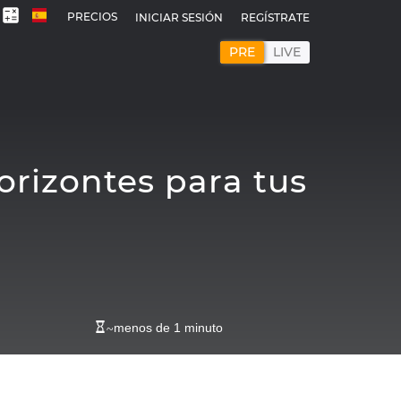
PRECIOS
INICIAR SESIÓN
REGÍSTRATE
PRE
LIVE
orizontes para tus
~
menos de 1 minuto