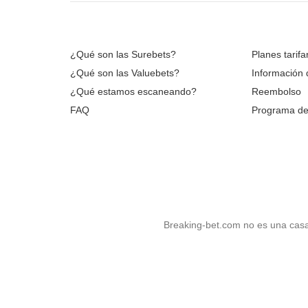
¿Qué son las Surebets?
Planes tarifa
¿Qué son las Valuebets?
Información
¿Qué estamos escaneando?
Reembolso
FAQ
Programa de 
Breaking-bet.com no es una casa