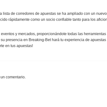
 lista de corredores de apuestas se ha ampliado con un nuevo j
ecido rápidamente como un socio confiable tanto para los afic
 eventos y mercados, proporcionándote todas las herramientas
 su presencia en Breaking-Bet hará tu experiencia de apuestas
rte en tus apuestas!
 un comentario.