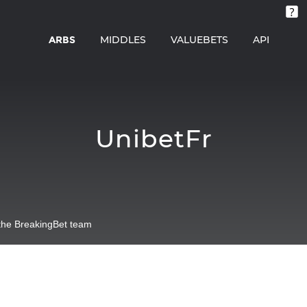
ARBS
MIDDLES
VALUEBETS
API
UnibetFr
he BreakingBet team