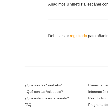
Añadimos
UnibetFr
al escáner com
Debes estar
registrado
para añadir
¿Qué son las Surebets?
Planes tarifa
¿Qué son las Valuebets?
Información
¿Qué estamos escaneando?
Reembolso
FAQ
Programa de 