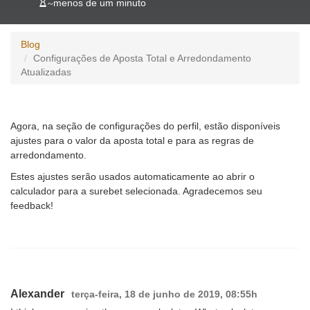
~
menos de um minuto
Blog
Configurações de Aposta Total e Arredondamento
Atualizadas
Agora, na seção de configurações do perfil, estão disponíveis
ajustes para o valor da aposta total e para as regras de
arredondamento.
Estes ajustes serão usados automaticamente ao abrir o
calculador para a surebet selecionada. Agradecemos seu
feedback!
Alexander
terça-feira, 18 de junho de 2019, 08:55h