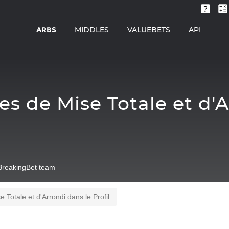
ARBS
MIDDLES
VALUEBETS
API
 de Mise Totale et d'Ar
BreakingBet team
Totale et d'Arrondi dans le Profil