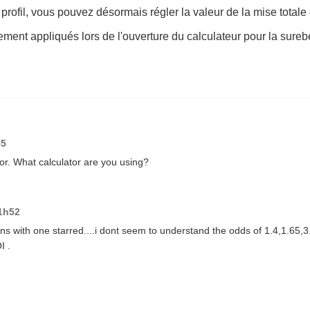
rofil, vous pouvez désormais régler la valeur de la mise totale e
ent appliqués lors de l'ouverture du calculateur pour la sureb
55
tor. What calculator are you using?
21h52
ons with one starred....i dont seem to understand the odds of 1.4,1.65,3
I .