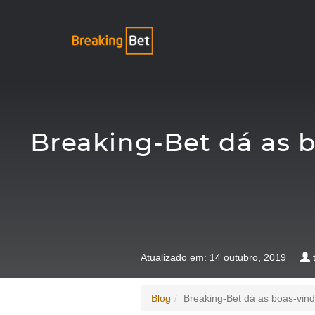
Breaking-Bet dá as b
Atualizado em: 14 outubro, 2019
t
Blog
Breaking-Bet dá as boas-vind