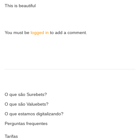
This is beautiful
You must be
logged in
to add a comment.
O que são Surebets?
O que são Valuebets?
O que estamos digitalizando?
Perguntas frequentes
Tarifas