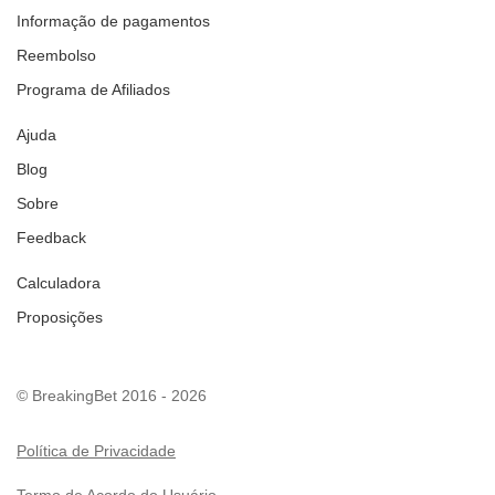
Informação de pagamentos
Reembolso
Programa de Afiliados
Ajuda
Blog
Sobre
Feedback
Calculadora
Proposições
© BreakingBet 2016 - 2026
Política de Privacidade