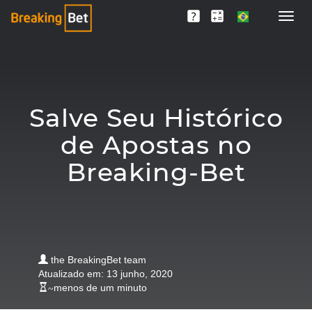
Salve Seu Histórico
de Apostas no
Breaking-Bet
the BreakingBet team
Atualizado em: 13 junho, 2020
~
menos de um minuto