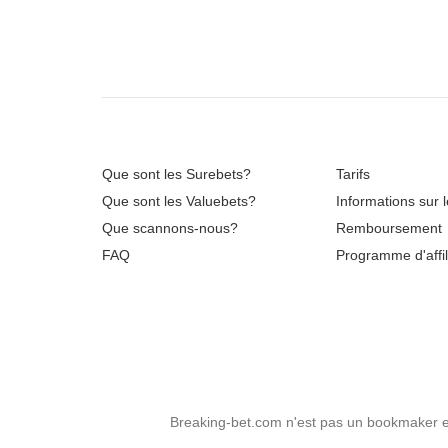
Que sont les Surebets?
Tarifs
Que sont les Valuebets?
Informations sur 
Que scannons-nous?
Remboursement
FAQ
Programme d'affil
Breaking-bet.com n'est pas un bookmaker et 