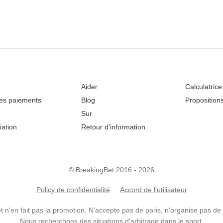
Aider
Calculatrice
les paiements
Blog
Proposition
Sur
iation
Retour d'information
© BreakingBet 2016 - 2026
Policy de confidentialité
Accord de l'utilisateur
n'en fait pas la promotion. N'accepte pas de paris, n'organise pas de j
Nous recherchons des situations d'arbitrage dans le sport.