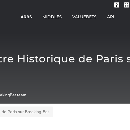
ARBS
MIDDLES
VALUEBETS
API
re Historique de Paris 
akingBet team
 de Paris sur Breaking-Bet