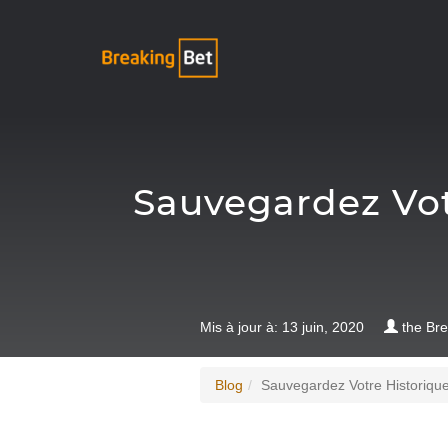
Sauvegardez Vot
Mis à jour à: 13 juin, 2020
the Bre
Blog
Sauvegardez Votre Historique