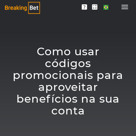
Como usar
códigos
promocionais para
aproveitar
benefícios na sua
conta