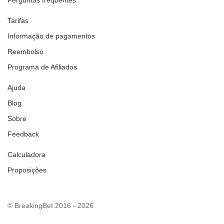
Perguntas frequentes
Tarifas
Informação de pagamentos
Reembolso
Programa de Afiliados
Ajuda
Blog
Sobre
Feedback
Calculadora
Proposições
© BreakingBet 2016 - 2026