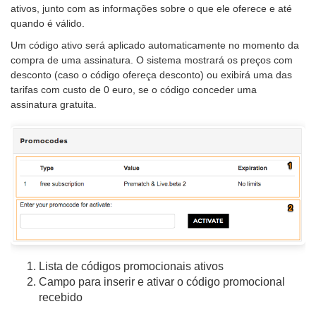
ativos, junto com as informações sobre o que ele oferece e até
quando é válido.
Um código ativo será aplicado automaticamente no momento da
compra de uma assinatura. O sistema mostrará os preços com
desconto (caso o código ofereça desconto) ou exibirá uma das
tarifas com custo de 0 euro, se o código conceder uma
assinatura gratuita.
Lista de códigos promocionais ativos
Campo para inserir e ativar o código promocional
recebido